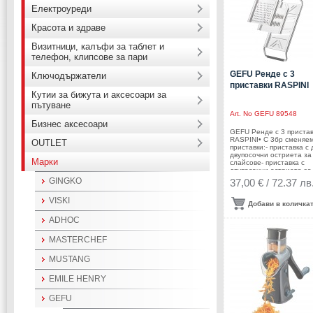
Електроуреди
Красота и здраве
Визитници, калъфи за таблет и
телефон, клипсове за пари
GEFU Ренде с 3
Ключодържатели
приставки RASPINI
Кутии за бижута и аксесоари за
пътуване
Art. No
GEFU 89548
Бизнес аксесоари
GEFU Ренде с 3 приста
RASPINI• С 3бр сменяе
OUTLET
приставки:- приставка с 
двупосочни остриета за
Марки
слайсове- приставка с
двупосочни остриета за
жулиени- приставка за
GINGKO
37,00 € / 72.37 лв
рендосване• Материал:
неръждаема стомана,
VISKI
пластмаса• За нарязван
Добави в количка
продукти с ширина: до 
мм• Ергономичен захва
ADHOC
Противоплъзгащо краче
Размери: 33,7 х 9,8 х 2,
MASTERCHEF
Тегло: 0,320 кг• Подход
за миене в съдомиялна
машинаПроизводител:
MUSTANG
GEFU / Германия
EMILE HENRY
GEFU