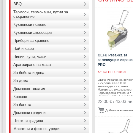
BBQ
Термоси, термочаши, кутии за
съхранение
Кухненски ножове
Кухненски аксесоари
Прибори за хранене
Чай и кафе
GEFU Резачка за
Чинии, купи, чаши
зеленчуци и сирена
Аранжиране на маса
PRO
За бебета и деца
Art. No
GEFU 13625
GEFU Резачка за зелен
За дома
и сирена Y-PRO• За
зеленчуци и сирена•
Домашен текстил
Материал: висококачес
неръждаема стомана •
Кошове
Размери: 12 х 1,5 х 16,5
Тегло: 0,100 кг•
22,00 € / 43.03 лв
Ергономична форма•
За банята
Подходяща за миене в
съдомиялна машина•
Добави в количка
Домашни градини
Регулируема дебелина 
рязане от ултра тънко д
ммПроизводител: GEFU 
Цветя и градина
Германия
Масажни и фитнес уреди