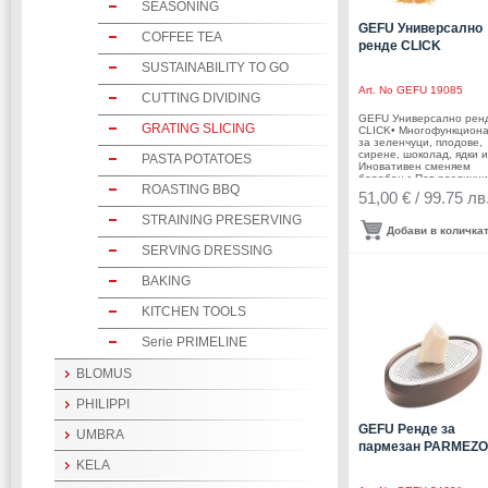
SEASONING
GEFU Универсално
COFFEE TEA
ренде CLICK
SUSTAINABILITY TO GO
Art. No
GEFU 19085
CUTTING DIVIDING
GEFU Универсално рен
GRATING SLICING
CLICK• Многофункциона
за зеленчуци, плодове,
сирене, шоколад, ядки и
PASTA POTATOES
Иновативен сменяем
барабан • Пет различни
ROASTING BBQ
вложки (рендета) за рез
51,00 € / 99.75 лв
вълнообразни резени, 
и фини стърготини, едр
STRAINING PRESERVING
фини жулиени• Практич
Добави в количка
кутия за съхранение на
SERVING DRESSING
вложките• Бутало за
придвижване на
продуктите • Висока ос
BAKING
за поставяне на по-висо
купи• Разглобяем корпус
KITCHEN TOOLS
Основа с вакуумно
закрепяне• Размери: 23,
12,5 х 27,5 см (ДхШхВ)•
Serie PRIMELINE
Материал: висококачес
неръждаема стомана,
пластмаса • Подходящо
BLOMUS
измиване в съдомиялна
машина (с изключение 
PHILIPPI
основата и кутията за
съхранение)Производит
GEFU Ренде за
GEFU / Германия
UMBRA
пармезан PARMEZO
KELA