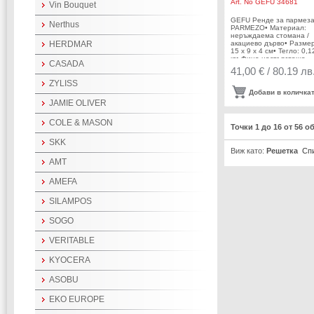
Art. No
GEFU 34681
Vin Bouquet
GEFU Ренде за пармез
Nerthus
PARMEZO• Материал:
неръждаема стомана /
HERDMAR
акациево дърво• Разме
15 х 9 х 4 см• Тегло: 0,1
кг• Фина настъргваща
CASADA
повърхност• Брилянтна
41,00 € / 80.19 лв
острота благодарение 
DIAMOND LASER CUT•
ZYLISS
Подходящо за твърди
Добави в количка
сирена, шоколад, ядки и
JAMIE OLIVER
Удобен дървен контейн
настърганите
продукти• Можете дире
COLE & MASON
Точки 1 до 16 от 56 о
да сервирате на масата
е подходящо за съдоми
SKK
машинаПроизводител:
Виж като:
Решетка
Сп
GEFU / Германия
AMT
AMEFA
SILAMPOS
SOGO
VERITABLE
KYOCERA
ASOBU
EKO EUROPE