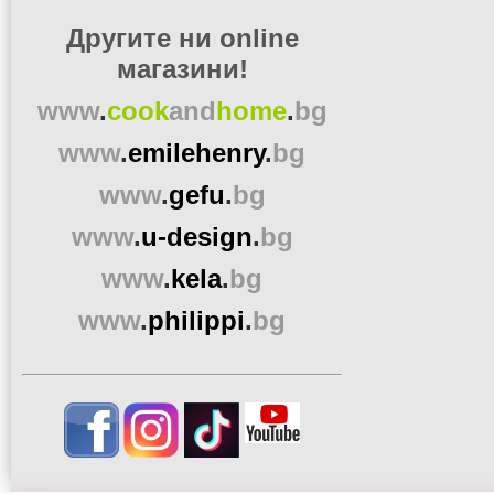
Другите ни online
магазини!
www
.
cook
and
home
.
bg
www
.
emilehenry
.
bg
www
.
gefu
.
bg
www
.
u-design
.
bg
www
.
kela
.
bg
www
.
philippi
.
bg