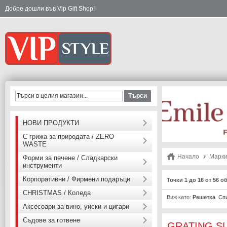
Добре дошли във Vip Gift Shop!
Търси
НОВИ ПРОДУКТИ
С грижа за природата / ZERO
WASTE
Начало
Марк
Форми за печене / Сладкарски
инструменти
Корпоративни / Фирмени подаръци
Точки 1 до 16 от 56 о
CHRISTMAS / Коледа
Виж като:
Решетка
Сп
Аксесоари за вино, уиски и цигари
Съдове за готвене
GRATING SL