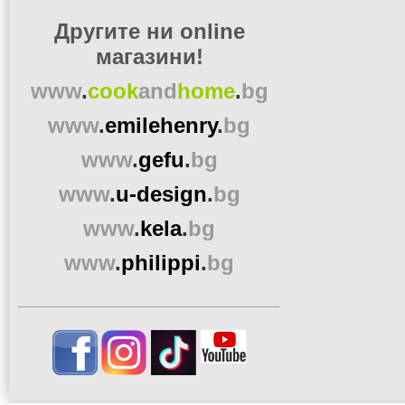
Другите ни online
магазини!
www
.
cook
and
home
.
bg
www
.
emilehenry
.
bg
www
.
gefu
.
bg
www
.
u-design
.
bg
www
.
kela
.
bg
www
.
philippi
.
bg