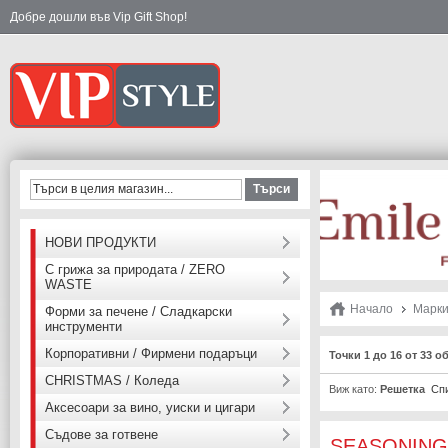
Добре дошли във Vip Gift Shop!
Търси
НОВИ ПРОДУКТИ
С грижа за природата / ZERO
WASTE
Начало
Марк
Форми за печене / Сладкарски
инструменти
Корпоративни / Фирмени подаръци
Точки 1 до 16 от 33 о
CHRISTMAS / Коледа
Виж като:
Решетка
Сп
Аксесоари за вино, уиски и цигари
Съдове за готвене
SEASONING