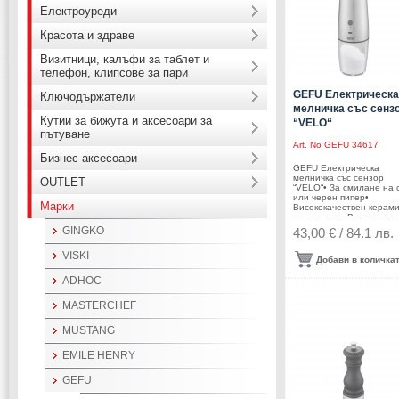
мелницаПроизводител:
Електроуреди
GEFU / Германия
Красота и здраве
Визитници, калъфи за таблет и
телефон, клипсове за пари
GEFU Електрическа
Ключодържатели
мелничка със сенз
Кутии за бижута и аксесоари за
“VELO“
пътуване
Art. No
GEFU 34617
Бизнес аксесоари
GEFU Електрическа
мелничка със сензор
OUTLET
“VELO“• За смилане на 
или черен пипер•
Марки
Висококачествен керам
механизъм• Включване 
накланяне на
GINGKO
43,00 € / 84.1 лв.
мелничката• Сензор за
функция
VISKI
наклон• Интегрирана L
Добави в количка
светлина• Лесно зареж
чрез USB
ADHOC
кабел• Вместимост: 80 г
черен пипер или 150 гр.
MASTERCHEF
сол• Безстепенно
регулиране едрината н
смилане• Размери: Ø 6,
MUSTANG
20,8 см• Материал:
висококачествена
EMILE HENRY
неръждаема стомана,
пластмаса, керамична
мелницаПроизводител:
GEFU
GEFU / Германия