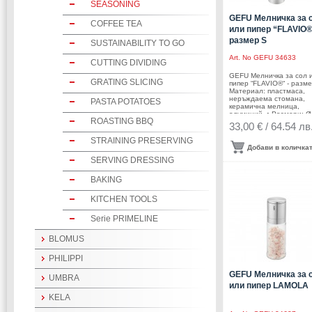
SEASONING
GEFU Мелничка за 
COFFEE TEA
или пипер “FLAVIO®
размер S
SUSTAINABILITY TO GO
Art. No
GEFU 34633
CUTTING DIVIDING
GEFU Мелничка за сол 
GRATING SLICING
пипер “FLAVIO®“ - разме
Материал: пластмаса,
неръждаема стомана,
PASTA POTATOES
керамична мелница,
алуминий • Размери: Ø 
ROASTING BBQ
17 см• Лесен за пълнен
33,00 € / 64.54 лв
контейнер•
Безстепенно регулируе
STRAINING PRESERVING
керамичен механизъм з
Добави в количка
смилане• Подходяща и 
SERVING DRESSING
сол и за черен
пиперПроизводител: GE
Германия
BAKING
KITCHEN TOOLS
Serie PRIMELINE
BLOMUS
PHILIPPI
GEFU Мелничка за 
UMBRA
или пипер LAMOLA
KELA