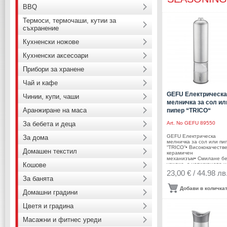
BBQ
Термоси, термочаши, кутии за
съхранение
Кухненски ножове
Кухненски аксесоари
Прибори за хранене
Чай и кафе
GEFU Електрическа
Чинии, купи, чаши
мелничка за сол ил
Аранжиране на маса
пипер “TRICO“
За бебета и деца
Art. No
GEFU 89550
GEFU Електрическа
За дома
мелничка за сол или пи
“TRICO“• Висококачеств
Домашен текстил
керамичен
механизъм• Смилане б
Кошове
усилие, с натискането н
бутон• Интегрирана LE
23,00 € / 44.98 лв
светлина• Включени 4 б
За банята
АА батерии• Вместимос
гр. черен пипер или 80 г
Добави в количка
Домашни градини
сол• Безстепенно
регулиране едрината н
смилане• Размери: Ø 5,
Цветя и градина
23 см• Материал:
висококачествена
Масажни и фитнес уреди
неръждаема стомана,
пластмаса, керамична