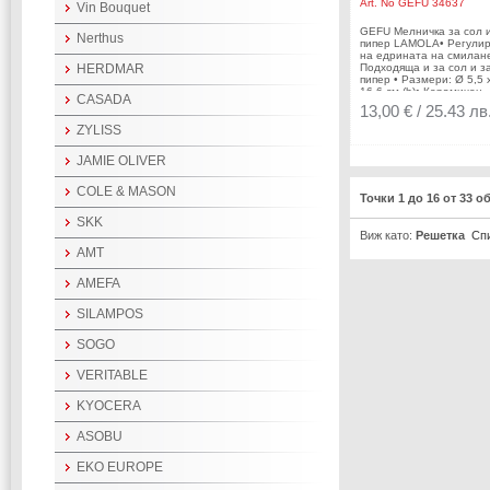
Art. No
GEFU 34637
Vin Bouquet
GEFU Мелничка за сол 
Nerthus
пипер LAMOLA• Регули
на едрината на смилан
HERDMAR
Подходяща и за сол и з
пипер • Размери: Ø 5,5 х
16,6 см (h)• Керамичен
CASADA
смилащ механизъм•
13,00 € / 25.43 лв
Материал: неръждаема
стомана, пластмаса,
ZYLISS
стъкло Производител: 
/ Германия
JAMIE OLIVER
COLE & MASON
Точки 1 до 16 от 33 о
SKK
Виж като:
Решетка
Сп
AMT
AMEFA
SILAMPOS
SOGO
VERITABLE
KYOCERA
ASOBU
EKO EUROPE