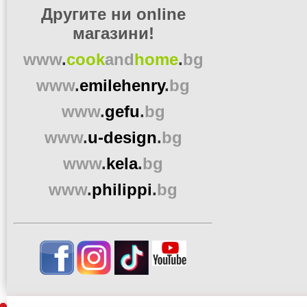
Другите ни online
магазини!
www
.
cook
and
home
.
bg
www
.
emilehenry
.
bg
www
.
gefu
.
bg
www
.
u-design
.
bg
www
.
kela
.
bg
www
.
philippi
.
bg