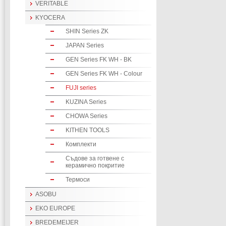
VERITABLE
KYOCERA
SHIN Series ZK
JAPAN Series
GEN Series FK WH - BK
GEN Series FK WH - Colour
FUJI series
KUZINA Series
CHOWA Series
KITHEN TOOLS
Комплекти
Съдове за готвене с
керамично покритие
Термоси
ASOBU
EKO EUROPE
BREDEMEIJER