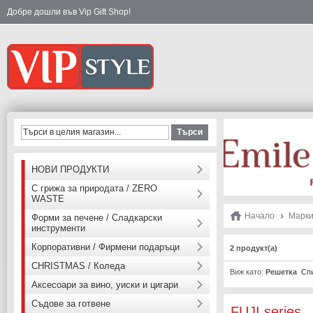
Добре дошли във Vip Gift Shop!
Търси
НОВИ ПРОДУКТИ
С грижа за природата / ZERO
WASTE
Начало
Марк
Форми за печене / Сладкарски
инструменти
Корпоративни / Фирмени подаръци
2 продукт(а)
CHRISTMAS / Коледа
Виж като:
Решетка
Сп
Аксесоари за вино, уиски и цигари
Съдове за готвене
FUJI series