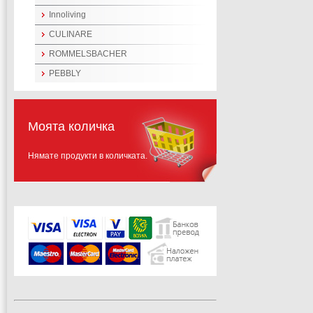
Innoliving
CULINARE
ROMMELSBACHER
PEBBLY
Моята количка
Нямате продукти в количката.