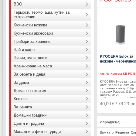
BBQ
Термоси, термочаши, кутии за
съхранение
Кухненски ножове
Кухненски аксесоари
Прибори за хранене
Чай и кафе
KYOCERA Блок за
Чинии, купи, чаши
ножове - черен/ино
Аранжиране на маса
За бебета и деца
Art. No
Kyocera KB-RD B
KYOCERA Блок за ножов
За дома
Цвят: черен / инокс• За
съхранение на до 8 бр
Домашен текстил
ножове• Размер: Ø11 см
Височина: 23
Кошове
смПроизводител: KYO
/ Япония
40,00 € / 78.23 лв
За банята
Домашни градини
2 продукт(а)
Цветя и градина
Масажни и фитнес уреди
Виж като:
Решетка
Сп