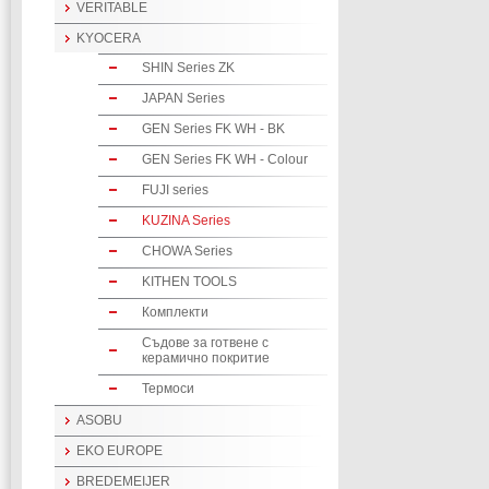
VERITABLE
KYOCERA
SHIN Series ZK
JAPAN Series
GEN Series FK WH - BK
GEN Series FK WH - Colour
FUJI series
KUZINA Series
CHOWA Series
KITHEN TOOLS
Комплекти
Съдове за готвене с
керамично покритие
Термоси
ASOBU
EKO EUROPE
BREDEMEIJER