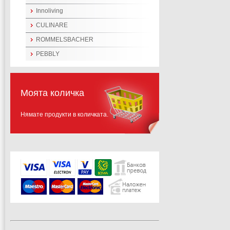
Innoliving
CULINARE
ROMMELSBACHER
PEBBLY
Моята количка
Нямате продукти в количката.