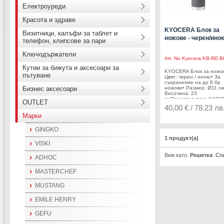
Електроуреди
Красота и здраве
KYOCERA Блок за
Визитници, калъфи за таблет и
ножове - черен/ино
телефон, клипсове за пари
Ключодържатели
Art. No
Kyocera KB-RD B
Кутии за бижута и аксесоари за
KYOCERA Блок за ножов
пътуване
Цвят: черен / инокс• За
съхранение на до 8 бр
Бизнес аксесоари
ножове• Размер: Ø11 см
Височина: 23
смПроизводител: KYO
OUTLET
/ Япония
40,00 € / 78.23 лв
Марки
GINGKO
1 продукт(а)
VISKI
Виж като:
Решетка
Сп
ADHOC
MASTERCHEF
MUSTANG
EMILE HENRY
GEFU