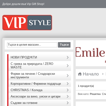
Добре дошли във Vip Gift Shop!
Търси
НОВИ ПРОДУКТИ
С грижа за природата / ZERO
WASTE
Начало
Форми за печене / Сладкарски
инструменти
Корпоративни / Фирмени подаръци
1 продукт(а)
CHRISTMAS / Коледа
Виж като:
Решетка
Сп
Аксесоари за вино, уиски и цигари
Съдове за готвене