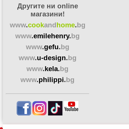
Другите ни online
магазини!
www
.
cook
and
home
.
bg
www
.
emilehenry
.
bg
www
.
gefu
.
bg
www
.
u-design
.
bg
www
.
kela
.
bg
www
.
philippi
.
bg