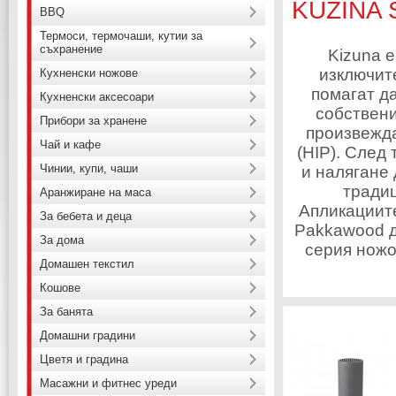
KUZINA S
BBQ
Термоси, термочаши, кутии за
съхранение
Kizuna е
изключит
Кухненски ножове
помагат д
Кухненски аксесоари
собствени
Прибори за хранене
произвежда
Чай и кафе
(HIP). След
Чинии, купи, чаши
и налягане 
традиц
Аранжиране на маса
Апликациит
За бебета и деца
Pakkawood д
За дома
серия ножо
Домашен текстил
Кошове
За банята
Домашни градини
Цветя и градина
Масажни и фитнес уреди