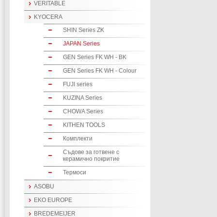
VERITABLE
KYOCERA
SHIN Series ZK
JAPAN Series
GEN Series FK WH - BK
GEN Series FK WH - Colour
FUJI series
KUZINA Series
CHOWA Series
KITHEN TOOLS
Комплекти
Съдове за готвене с
керамично покритие
Термоси
ASOBU
EKO EUROPE
BREDEMEIJER