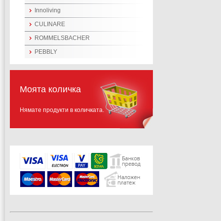
Innoliving
CULINARE
ROMMELSBACHER
PEBBLY
Моята количка
Нямате продукти в количката.