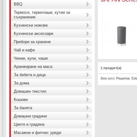
BBQ
Термоси, термочаши, кутии за
съхранение
Кухненски ножове
Кухненски аксесоари
Прибори за хранене
Чай и кафе
Чинии, купи, чаши
Аранжиране на маса
1 продукт(а)
За бебета и деца
Виж като:
Решетка
Сп
За дома
Домашен текстил
Кошове
За банята
Домашни градини
Цветя и градина
Масажни и фитнес уреди