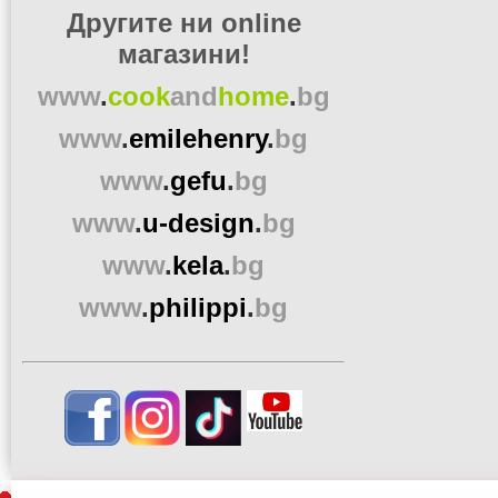
Другите ни online
магазини!
www
.
cook
and
home
.
bg
www
.
emilehenry
.
bg
www
.
gefu
.
bg
www
.
u-design
.
bg
www
.
kela
.
bg
www
.
philippi
.
bg