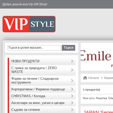
Добре дошли във Vip Gift Shop!
Търси
НОВИ ПРОДУКТИ
С грижа за природата / ZERO
WASTE
Начало
Марк
Форми за печене / Сладкарски
инструменти
Корпоративни / Фирмени подаръци
1 продукт(а)
CHRISTMAS / Коледа
Виж като:
Решетка
Сп
Аксесоари за вино, уиски и цигари
Съдове за готвене
JAPAN Serie