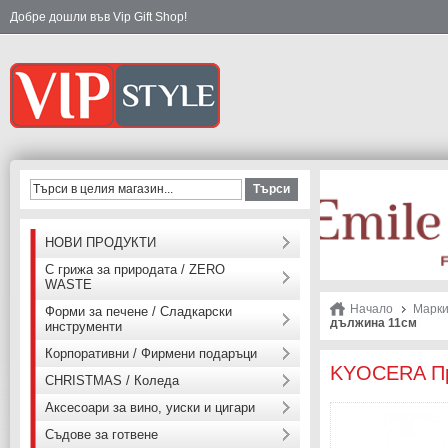
Добре дошли във Vip Gift Shop!
Търси
НОВИ ПРОДУКТИ
С грижа за природата / ZERO
WASTE
Начало
Марк
Форми за печене / Сладкарски
дължина 11см
инструменти
Корпоративни / Фирмени подаръци
KYOCERA Пре
CHRISTMAS / Коледа
Аксесоари за вино, уиски и цигари
Съдове за готвене