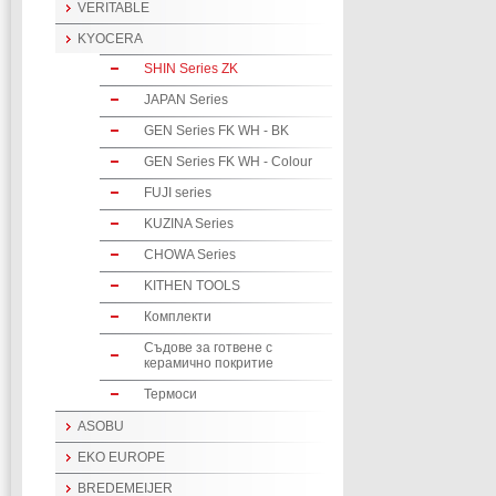
VERITABLE
KYOCERA
SHIN Series ZK
JAPAN Series
GEN Series FK WH - BK
GEN Series FK WH - Colour
FUJI series
KUZINA Series
CHOWA Series
KITHEN TOOLS
Комплекти
Съдове за готвене с
керамично покритие
Термоси
ASOBU
EKO EUROPE
BREDEMEIJER