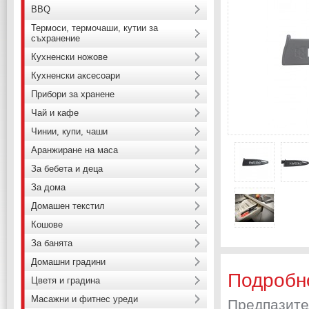
BBQ
Термоси, термочаши, кутии за
съхранение
Кухненски ножове
Кухненски аксесоари
Прибори за хранене
Чай и кафе
Чинии, купи, чаши
Аранжиране на маса
За бебета и деца
За дома
Домашен текстил
Кошове
За банята
Домашни градини
Подробн
Цветя и градина
Масажни и фитнес уреди
Предпазите