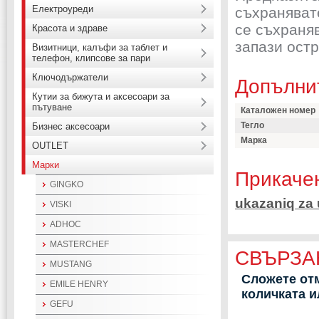
Електроуреди
съхраняват
се съхраня
Красота и здраве
запази остр
Визитници, калъфи за таблет и
телефон, клипсове за пари
Ключодържатели
Допълни
Кутии за бижута и аксесоари за
пътуване
Каталожен номер
Тегло
Бизнес аксесоари
Марка
OUTLET
Марки
Прикаче
GINGKO
ukazaniq za
VISKI
ADHOC
MASTERCHEF
СВЪРЗА
MUSTANG
Сложете отм
EMILE HENRY
количката 
GEFU