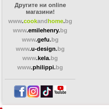
Другите ни online
магазини!
www
.
cook
and
home
.
bg
www
.
emilehenry
.
bg
www
.
gefu
.
bg
www
.
u-design
.
bg
www
.
kela
.
bg
www
.
philippi
.
bg