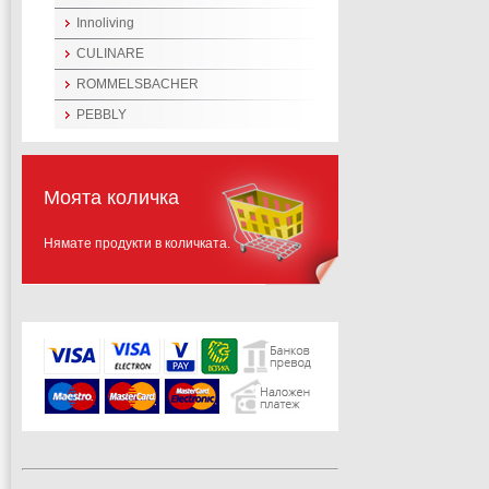
Innoliving
CULINARE
ROMMELSBACHER
PEBBLY
Моята количка
Нямате продукти в количката.