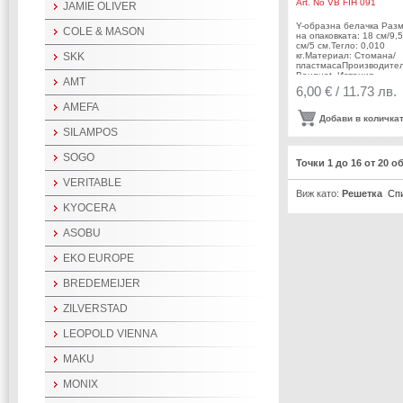
Art. No
VB FIH 091
JAMIE OLIVER
Y-образна белачка Раз
COLE & MASON
на опаковката: 18 см/9,5
см/5 см.Тегло: 0,010
SKK
кг.Материал: Стомана/
пластмасаПроизводител
Bouquet, Испания
AMT
6,00 € / 11.73 лв.
AMEFA
Добави в количка
SILAMPOS
SOGO
Точки 1 до 16 от 20 о
VERITABLE
Виж като:
Решетка
Сп
KYOCERA
ASOBU
EKO EUROPE
BREDEMEIJER
ZILVERSTAD
LEOPOLD VIENNA
MAKU
MONIX