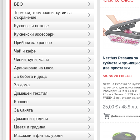
BBQ
Термоси, термочаши, кутии за
съхранение
Кухненски ножове
Кухненски аксесоари
Прибори за хранене
Чай и кафе
Nerthus Резачка за
Чинии, купи, чаши
кубчета и пръчици 
Аранжиране на маса
две приставки
За бебета и деца
Art. No
VB FIH 1483
Nerthus Резачка за кубч
За дома
пръчици с две приставки
Размери: 11,5 x 11,5 x
Домашен текстил
26 см.• Тегло: 0,729 кг.•
FREE• 2 приставки за р
Кошове
на кубчета и пръчици: –
фина ( 7 x 7 мм) – едра
25,00 € / 48.9 лв.
x 14 мм)• Материал:
За банята
ПолипропиленПроизводи
Bouquet, Испания
Добави в количка
Домашни градини
Цветя и градина
Масажни и фитнес уреди