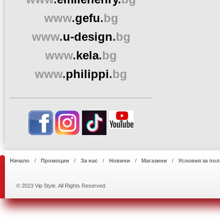
www
.
gefu
.
bg
www
.
u-design
.
bg
www
.
kela
.
bg
www
.
philippi
.
bg
Начало
Промоции
За нас
Новини
Магазини
Условия за пол
© 2023 Vip Style. All Rights Reserved.