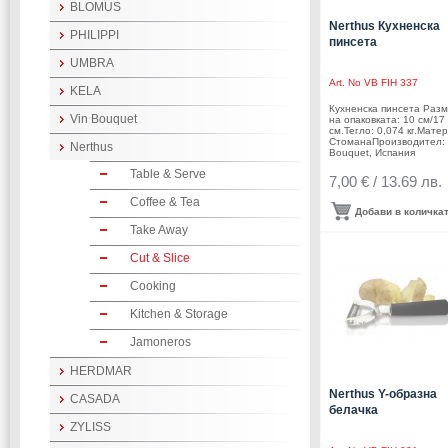
BLOMUS
Nerthus Кухненска
PHILIPPI
пинсета
UMBRA
Art. No
VB FIH 337
KELA
Кухненска пинсета Раз
Vin Bouquet
на опаковката: 10 см/17
см.Тегло: 0,074 кг.Мате
СтоманаПроизводител: 
Nerthus
Bouquet, Испания
Table & Serve
7,00 € / 13.69 лв.
Coffee & Tea
Добави в количка
Take Away
Cut & Slice
Cooking
Kitchen & Storage
Jamoneros
HERDMAR
Nerthus Y-образна
CASADA
белачка
ZYLISS