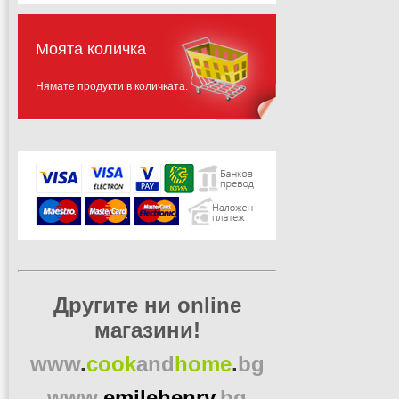
Моята количка
Нямате продукти в количката.
Другите ни online
магазини!
www
.
cook
and
home
.
bg
www
.
emilehenry
.
bg