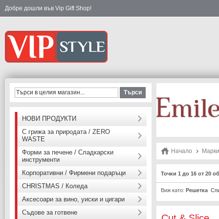
Добре дошли във Vip Gift Shop!
Търси
НОВИ ПРОДУКТИ
С грижа за природата / ZERO
WASTE
Начало
Марк
Форми за печене / Сладкарски
инструменти
Корпоративни / Фирмени подаръци
Точки 1 до 16 от 20 о
CHRISTMAS / Коледа
Виж като:
Решетка
Сп
Аксесоари за вино, уиски и цигари
Съдове за готвене
Cut & Slice