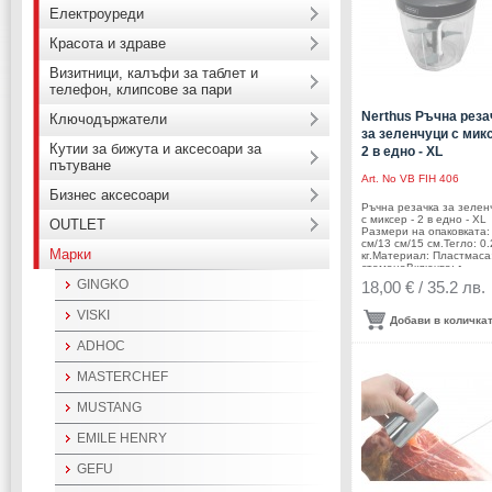
Електроуреди
Красота и здраве
Визитници, калъфи за таблет и
телефон, клипсове за пари
Nerthus Ръчна реза
Ключодържатели
за зеленчуци с микс
Кутии за бижута и аксесоари за
2 в едно - XL
пътуване
Art. No
VB FIH 406
Бизнес аксесоари
Ръчна резачка за зелен
с миксер - 2 в едно - XL
OUTLET
Размери на опаковката:
см/13 см/15 см.Тегло: 0
Марки
кг.Материал: Пластмаса
стоманаВключва: •
приставка за кълцане •
GINGKO
18,00 € / 35.2 лв.
приставка за
смесванеПроизводител:
VISKI
Bouquet, Испания
Добави в количка
ADHOC
MASTERCHEF
MUSTANG
EMILE HENRY
GEFU