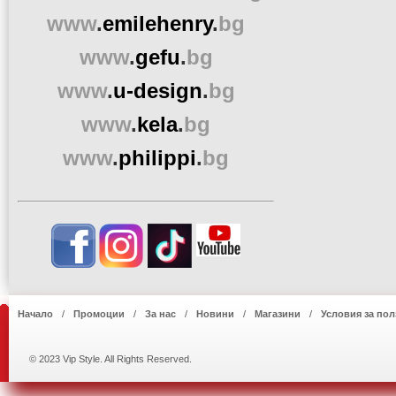
www
.
emilehenry
.
bg
www
.
gefu
.
bg
www
.
u-design
.
bg
www
.
kela
.
bg
www
.
philippi
.
bg
Начало
Промоции
За нас
Новини
Магазини
Условия за пол
© 2023 Vip Style. All Rights Reserved.