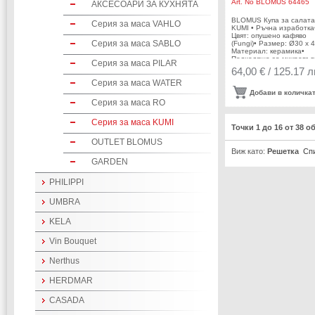
Art. No
BLOMUS 64465
АКСЕСОАРИ ЗА КУХНЯТА
BLOMUS Купа за салата
Серия за маса VAHLO
KUMI • Ръчна изработка
Цвят: опушено кафяво
Серия за маса SABLO
(Fungi)• Размер: Ø30 х 4
Материал: керамика•
Подходяща за микровъл
Серия за маса PILAR
фурна• Подходяща за
64,00 € / 125.17 л
съдомиялна
Серия за маса WATER
машинаПроизводител:
BLOMUS / ГерманияDES
Добави в количка
Studio blomus
Серия за маса RO
Серия за маса KUMI
Точки 1 до 16 от 38 о
OUTLET BLOMUS
Виж като:
Решетка
Сп
GARDEN
PHILIPPI
UMBRA
KELA
Vin Bouquet
Nerthus
HERDMAR
CASADA