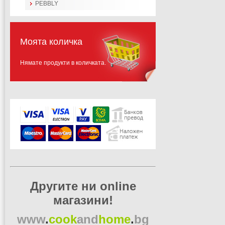
PEBBLY
Моята количка
Нямате продукти в количката.
Другите ни online
магазини!
www
.
cook
and
home
.
bg