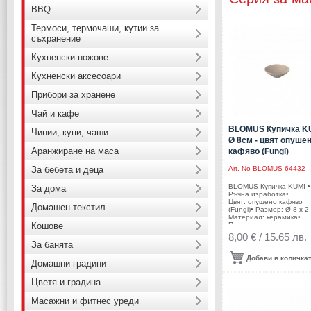
BBQ
Термоси, термочаши, кутии за
съхранение
Кухненски ножове
Кухненски аксесоари
Прибори за хранене
Чай и кафе
BLOMUS Купичка KU
Чинии, купи, чаши
Ø 8см - цвят опуше
Аранжиране на маса
кафяво (Fungi)
За бебета и деца
Art. No
BLOMUS 64432
BLOMUS Купичка KUMI •
За дома
Ръчна изработка•
Цвят: опушено кафяво
Домашен текстил
(Fungi)• Размер: Ø 8 х 2 
Материал: керамика•
Кошове
Подходяща за микровъл
фурна• Подходяща за
8,00 € / 15.65 лв.
съдомиялна
За банята
машинаПроизводител:
BLOMUS / ГерманияDES
Добави в количка
Домашни градини
Studio blomus
Цветя и градина
Масажни и фитнес уреди