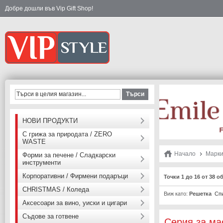
Добре дошли във Vip Gift Shop!
Търси
НОВИ ПРОДУКТИ
С грижа за природата / ZERO
WASTE
Начало
Марк
Форми за печене / Сладкарски
инструменти
Корпоративни / Фирмени подаръци
Точки 1 до 16 от 38 о
CHRISTMAS / Коледа
Виж като:
Решетка
Сп
Аксесоари за вино, уиски и цигари
Съдове за готвене
Серия за ма