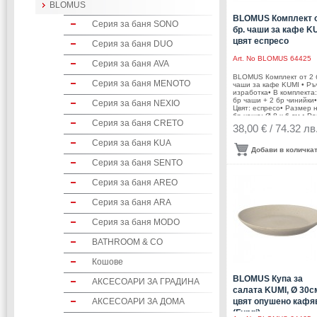
BLOMUS
BLOMUS Комплект о
Серия за баня SONO
бр. чаши за кафе KU
цвят еспресо
Серия за баня DUO
Art. No
BLOMUS 64425
Серия за баня AVA
BLOMUS Комплект от 2 
Серия за баня MENOTO
чаши за кафе KUMI • Ръ
изработка• В комплекта:
бр чаши + 2 бр чинийки•
Серия за баня NEXIO
Цвят: еспресо• Размер 
бр чаша: Ø 8 х 6 см.• Р
Серия за баня CRETO
на 1 бр чинийка: Ø 13,5 
38,00 € / 74.32 лв
см• Вместимост на 1 бр
чаша: 190 мл•
Серия за баня KUA
Материал: керамика•
Добави в количка
Подходящи за микровъл
Серия за баня SENTO
фурна• Подходящи за
съдомиялна
машинаПроизводител:
Серия за баня AREO
BLOMUS / ГерманияDES
Studio blomus
Серия за баня ARA
Серия за баня MODO
BATHROOM & CO
Кошове
BLOMUS Купа за
АКСЕСОАРИ ЗА ГРАДИНА
салата KUMI, Ø 30см
АКСЕСОАРИ ЗА ДОМА
цвят опушено кафя
(Fungi)