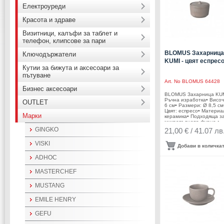
Електроуреди
Красота и здраве
Визитници, калъфи за таблет и
телефон, клипсове за пари
BLOMUS Захарница
Ключодържатели
KUMI - цвят еспрес
Кутии за бижута и аксесоари за
пътуване
Art. No
BLOMUS 64428
Бизнес аксесоари
BLOMUS Захарница KU
Ръчна изработка• Височ
OUTLET
6 см• Размери: Ø 8,5 см
Цвят: еспресо• Материа
Марки
керамика• Подходяща з
микровълнова фурна •
Подходяща за съдомия
GINGKO
21,00 € / 41.07 лв
машина• Производител:
BLOMUS, ГерманияDES
VISKI
Studio blomus
Добави в количка
ADHOC
MASTERCHEF
MUSTANG
EMILE HENRY
GEFU